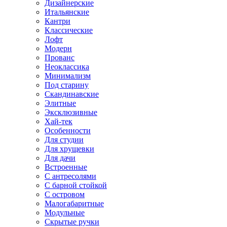
Дизайнерские
Итальянские
Кантри
Классические
Лофт
Модерн
Прованс
Неоклассика
Минимализм
Под старину
Скандинавские
Элитные
Эксклюзивные
Хай-тек
Особенности
Для студии
Для хрущевки
Для дачи
Встроенные
С антресолями
С барной стойкой
С островом
Малогабаритные
Модульные
Скрытые ручки