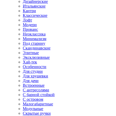
Дизайнерские
Итальянские
Кантри
Классические
Лофт
Модерн
Прованс
Неоклассика
Минимализм
Под старину
Скандинавские
Элитные
Эксклюзивные
Хай-тек
Особенности
Для студии
Для хрущевки
Для дачи
Встроенные
С антресолями
С барной стойкой
С островом
Малогабаритные
Модульные
Скрытые ручки