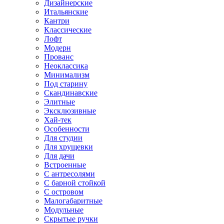
Дизайнерские
Итальянские
Кантри
Классические
Лофт
Модерн
Прованс
Неоклассика
Минимализм
Под старину
Скандинавские
Элитные
Эксклюзивные
Хай-тек
Особенности
Для студии
Для хрущевки
Для дачи
Встроенные
С антресолями
С барной стойкой
С островом
Малогабаритные
Модульные
Скрытые ручки