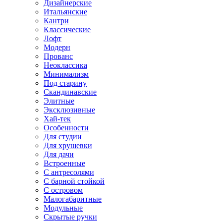
Дизайнерские
Итальянские
Кантри
Классические
Лофт
Модерн
Прованс
Неоклассика
Минимализм
Под старину
Скандинавские
Элитные
Эксклюзивные
Хай-тек
Особенности
Для студии
Для хрущевки
Для дачи
Встроенные
С антресолями
С барной стойкой
С островом
Малогабаритные
Модульные
Скрытые ручки