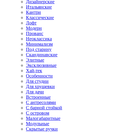
Дизайнерские
Итальянские
Кантри
Классические
Лофт
Модерн
Прованс
Неоклассика
Минимализм
Под старину
Скандинавские
Элитные
Эксклюзивные
Хай-тек
Особенности
Для студии
Для хрущевки
Для дачи
Встроенные
С антресолями
С барной стойкой
С островом
Малогабаритные
Модульные
Скрытые ручки