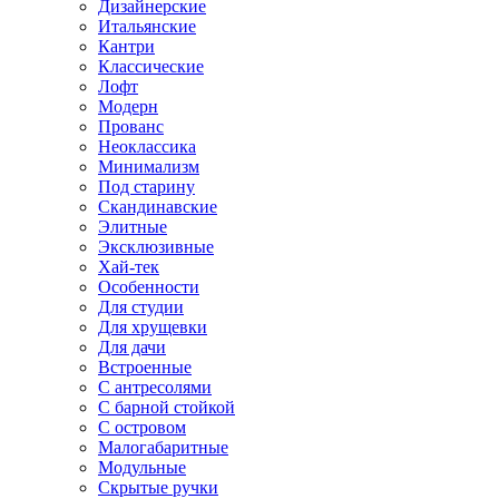
Дизайнерские
Итальянские
Кантри
Классические
Лофт
Модерн
Прованс
Неоклассика
Минимализм
Под старину
Скандинавские
Элитные
Эксклюзивные
Хай-тек
Особенности
Для студии
Для хрущевки
Для дачи
Встроенные
С антресолями
С барной стойкой
С островом
Малогабаритные
Модульные
Скрытые ручки