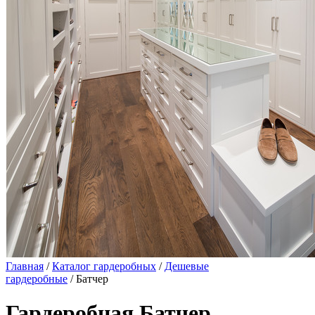
Главная
/
Каталог гардеробных
/
Дешевые
гардеробные
/ Батчер
Гардеробная Батчер