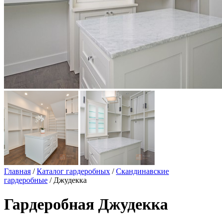
Главная
/
Каталог гардеробных
/
Скандинавские
гардеробные
/ Джудекка
Гардеробная Джудекка