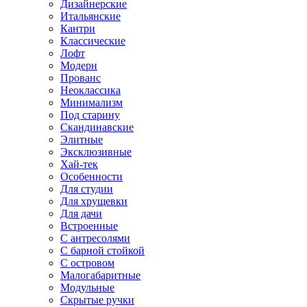
Дизайнерские
Итальянские
Кантри
Классические
Лофт
Модерн
Прованс
Неоклассика
Минимализм
Под старину
Скандинавские
Элитные
Эксклюзивные
Хай-тек
Особенности
Для студии
Для хрущевки
Для дачи
Встроенные
С антресолями
С барной стойкой
С островом
Малогабаритные
Модульные
Скрытые ручки