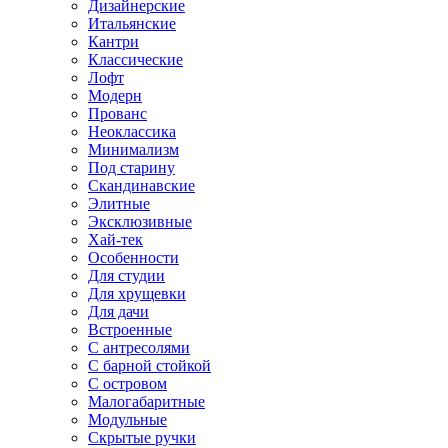
Дизайнерские
Итальянские
Кантри
Классические
Лофт
Модерн
Прованс
Неоклассика
Минимализм
Под старину
Скандинавские
Элитные
Эксклюзивные
Хай-тек
Особенности
Для студии
Для хрущевки
Для дачи
Встроенные
С антресолями
С барной стойкой
С островом
Малогабаритные
Модульные
Скрытые ручки