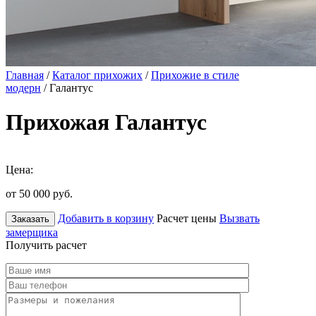
Главная
/
Каталог прихожих
/
Прихожие в стиле
модерн
/ Галантус
Прихожая Галантус
Цена:
от 50 000
руб.
Добавить в корзину
Расчет цены
Вызвать
Заказать
замерщика
Получить расчет