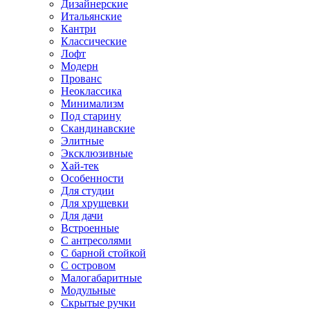
Дизайнерские
Итальянские
Кантри
Классические
Лофт
Модерн
Прованс
Неоклассика
Минимализм
Под старину
Скандинавские
Элитные
Эксклюзивные
Хай-тек
Особенности
Для студии
Для хрущевки
Для дачи
Встроенные
С антресолями
С барной стойкой
С островом
Малогабаритные
Модульные
Скрытые ручки