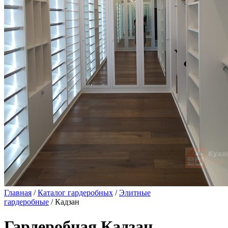
Главная
/
Каталог гардеробных
/
Элитные
гардеробные
/ Кадзан
Гардеробная Кадзан