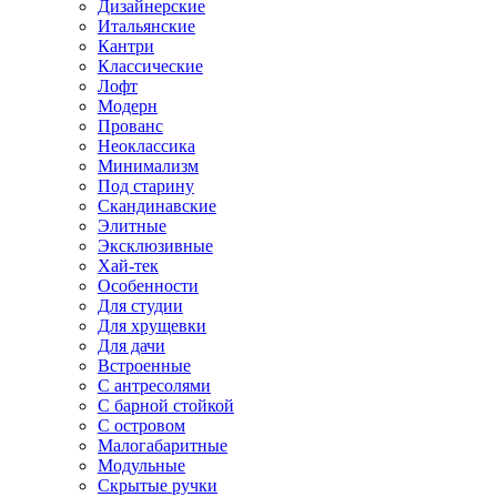
Дизайнерские
Итальянские
Кантри
Классические
Лофт
Модерн
Прованс
Неоклассика
Минимализм
Под старину
Скандинавские
Элитные
Эксклюзивные
Хай-тек
Особенности
Для студии
Для хрущевки
Для дачи
Встроенные
С антресолями
С барной стойкой
С островом
Малогабаритные
Модульные
Скрытые ручки