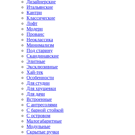
Дизайнерские
Итальянские
Кантри
Классические
Лофт
Модерн
Прованс
Неоклассика
Минимализм
Под старину
Скандинавские
Элитные
Эксклюзивные
Хай-тек
Особенности
Для студии
Для хрущевки
Для дачи
Встроенные
С антресолями
С барной стойкой
С островом
Малогабаритные
Модульные
Скрытые ручки