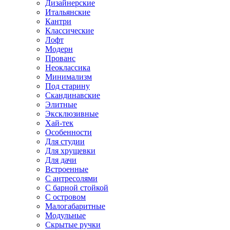
Дизайнерские
Итальянские
Кантри
Классические
Лофт
Модерн
Прованс
Неоклассика
Минимализм
Под старину
Скандинавские
Элитные
Эксклюзивные
Хай-тек
Особенности
Для студии
Для хрущевки
Для дачи
Встроенные
С антресолями
С барной стойкой
С островом
Малогабаритные
Модульные
Скрытые ручки