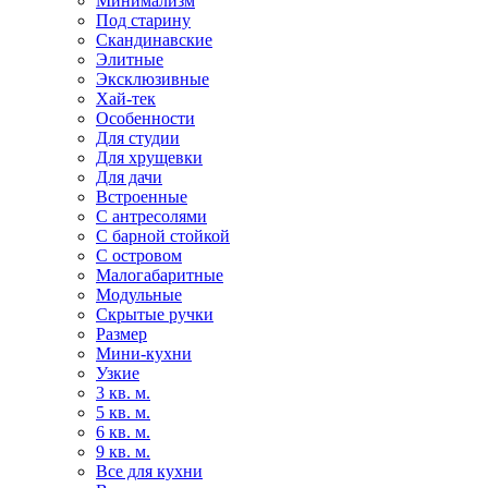
Минимализм
Под старину
Скандинавские
Элитные
Эксклюзивные
Хай-тек
Особенности
Для студии
Для хрущевки
Для дачи
Встроенные
С антресолями
С барной стойкой
С островом
Малогабаритные
Модульные
Скрытые ручки
Размер
Мини-кухни
Узкие
3 кв. м.
5 кв. м.
6 кв. м.
9 кв. м.
Все для кухни