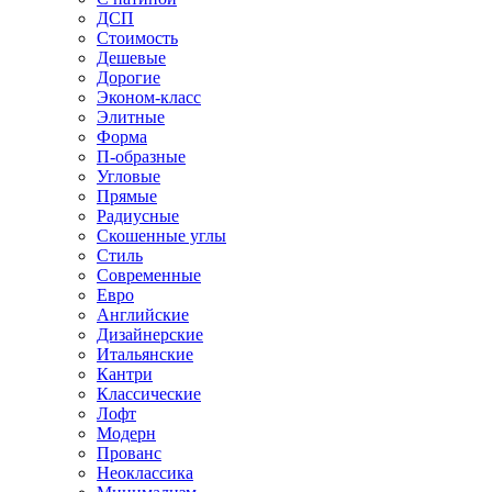
ДСП
Стоимость
Дешевые
Дорогие
Эконом-класс
Элитные
Форма
П-образные
Угловые
Прямые
Радиусные
Скошенные углы
Стиль
Современные
Евро
Английские
Дизайнерские
Итальянские
Кантри
Классические
Лофт
Модерн
Прованс
Неоклассика