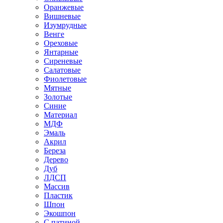
Оранжевые
Вишневые
Изумрудные
Венге
Ореховые
Янтарные
Сиреневые
Салатовые
Фиолетовые
Мятные
Золотые
Синие
Материал
МДФ
Эмаль
Акрил
Береза
Дерево
Дуб
ЛДСП
Массив
Пластик
Шпон
Экошпон
С патиной