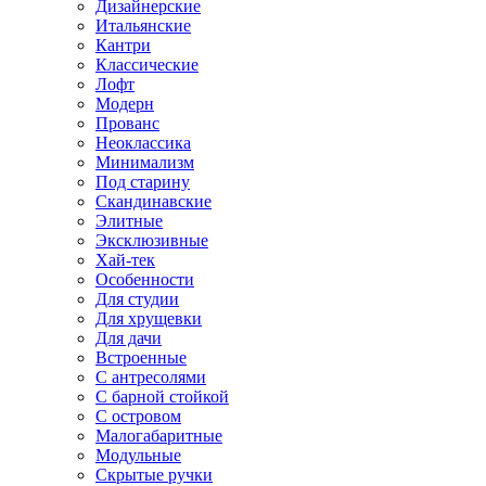
Дизайнерские
Итальянские
Кантри
Классические
Лофт
Модерн
Прованс
Неоклассика
Минимализм
Под старину
Скандинавские
Элитные
Эксклюзивные
Хай-тек
Особенности
Для студии
Для хрущевки
Для дачи
Встроенные
С антресолями
С барной стойкой
С островом
Малогабаритные
Модульные
Скрытые ручки