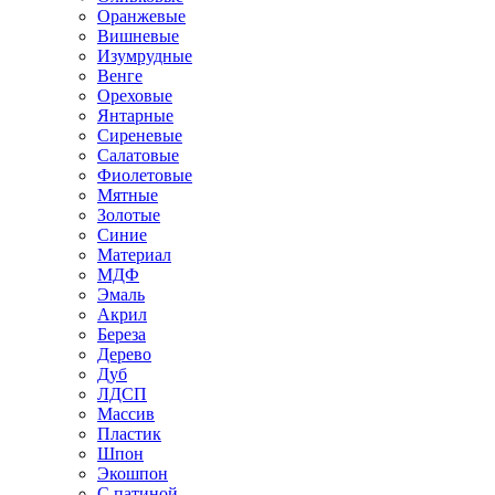
Оранжевые
Вишневые
Изумрудные
Венге
Ореховые
Янтарные
Сиреневые
Салатовые
Фиолетовые
Мятные
Золотые
Синие
Материал
МДФ
Эмаль
Акрил
Береза
Дерево
Дуб
ЛДСП
Массив
Пластик
Шпон
Экошпон
С патиной