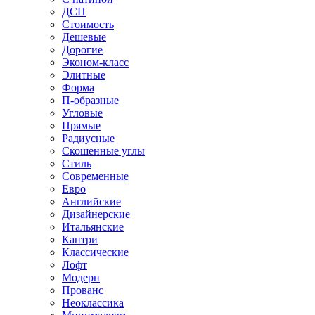
ДСП
Стоимость
Дешевые
Дорогие
Эконом-класс
Элитные
Форма
П-образные
Угловые
Прямые
Радиусные
Скошенные углы
Стиль
Современные
Евро
Английские
Дизайнерские
Итальянские
Кантри
Классические
Лофт
Модерн
Прованс
Неоклассика