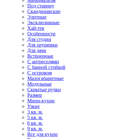
Минимализм
Под старину
Скандинавские
Элитные
Эксклюзивные
Хай-тек
Особенности
Для студии
Для хрущевки
Для дачи
Встроенные
С антресолями
С барной стойкой
С островом
Малогабаритные
Модульные
Скрытые ручки
Размер
Мини-кухни
Узкие
3 кв. м.
5 кв. м.
6 кв. м.
9 кв. м.
Все для кухни