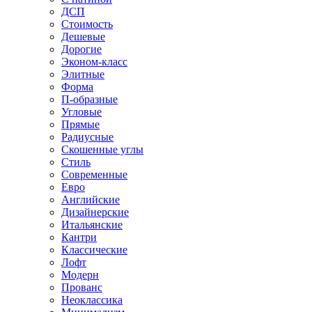
ДСП
Стоимость
Дешевые
Дорогие
Эконом-класс
Элитные
Форма
П-образные
Угловые
Прямые
Радиусные
Скошенные углы
Стиль
Современные
Евро
Английские
Дизайнерские
Итальянские
Кантри
Классические
Лофт
Модерн
Прованс
Неоклассика