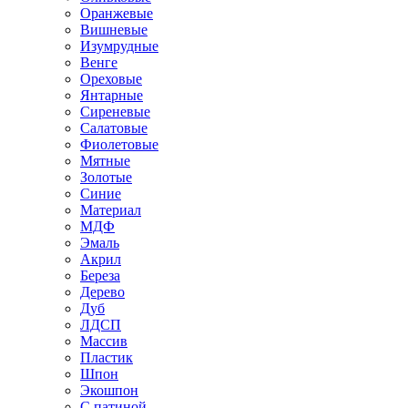
Оранжевые
Вишневые
Изумрудные
Венге
Ореховые
Янтарные
Сиреневые
Салатовые
Фиолетовые
Мятные
Золотые
Синие
Материал
МДФ
Эмаль
Акрил
Береза
Дерево
Дуб
ЛДСП
Массив
Пластик
Шпон
Экошпон
С патиной