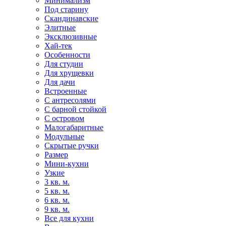
Минимализм
Под старину
Скандинавские
Элитные
Эксклюзивные
Хай-тек
Особенности
Для студии
Для хрущевки
Для дачи
Встроенные
С антресолями
С барной стойкой
С островом
Малогабаритные
Модульные
Скрытые ручки
Размер
Мини-кухни
Узкие
3 кв. м.
5 кв. м.
6 кв. м.
9 кв. м.
Все для кухни