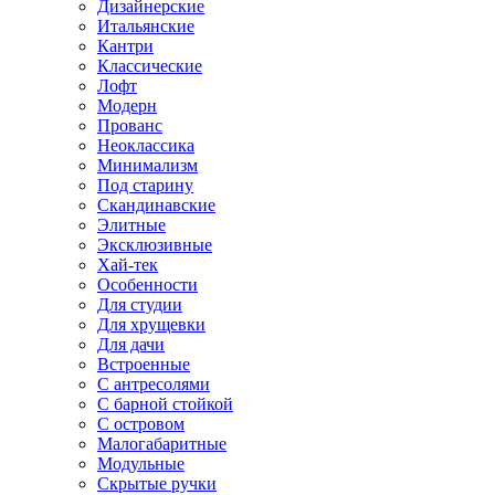
Дизайнерские
Итальянские
Кантри
Классические
Лофт
Модерн
Прованс
Неоклассика
Минимализм
Под старину
Скандинавские
Элитные
Эксклюзивные
Хай-тек
Особенности
Для студии
Для хрущевки
Для дачи
Встроенные
С антресолями
С барной стойкой
С островом
Малогабаритные
Модульные
Скрытые ручки