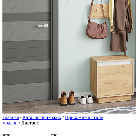
Главная
/
Каталог прихожих
/
Прихожие в стиле
модерн
/ Лиатрис