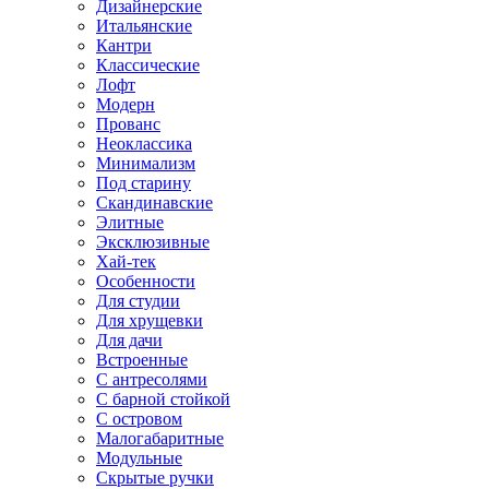
Дизайнерские
Итальянские
Кантри
Классические
Лофт
Модерн
Прованс
Неоклассика
Минимализм
Под старину
Скандинавские
Элитные
Эксклюзивные
Хай-тек
Особенности
Для студии
Для хрущевки
Для дачи
Встроенные
С антресолями
С барной стойкой
С островом
Малогабаритные
Модульные
Скрытые ручки