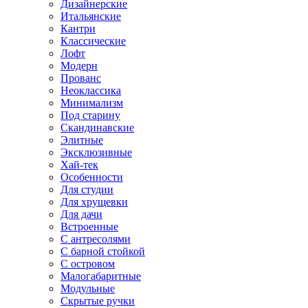
Дизайнерские
Итальянские
Кантри
Классические
Лофт
Модерн
Прованс
Неоклассика
Минимализм
Под старину
Скандинавские
Элитные
Эксклюзивные
Хай-тек
Особенности
Для студии
Для хрущевки
Для дачи
Встроенные
С антресолями
С барной стойкой
С островом
Малогабаритные
Модульные
Скрытые ручки