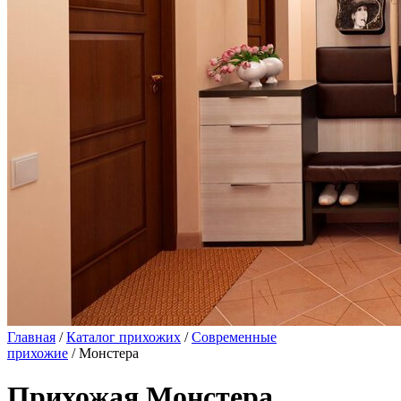
Главная
/
Каталог прихожих
/
Современные
прихожие
/ Монстера
Прихожая Монстера