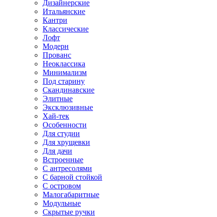
Дизайнерские
Итальянские
Кантри
Классические
Лофт
Модерн
Прованс
Неоклассика
Минимализм
Под старину
Скандинавские
Элитные
Эксклюзивные
Хай-тек
Особенности
Для студии
Для хрущевки
Для дачи
Встроенные
С антресолями
С барной стойкой
С островом
Малогабаритные
Модульные
Скрытые ручки