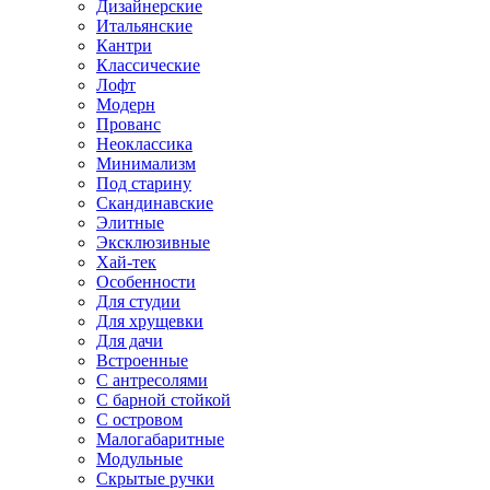
Дизайнерские
Итальянские
Кантри
Классические
Лофт
Модерн
Прованс
Неоклассика
Минимализм
Под старину
Скандинавские
Элитные
Эксклюзивные
Хай-тек
Особенности
Для студии
Для хрущевки
Для дачи
Встроенные
С антресолями
С барной стойкой
С островом
Малогабаритные
Модульные
Скрытые ручки