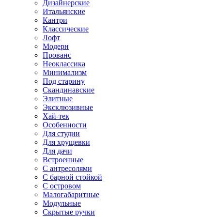
Дизайнерские
Итальянские
Кантри
Классические
Лофт
Модерн
Прованс
Неоклассика
Минимализм
Под старину
Скандинавские
Элитные
Эксклюзивные
Хай-тек
Особенности
Для студии
Для хрущевки
Для дачи
Встроенные
С антресолями
С барной стойкой
С островом
Малогабаритные
Модульные
Скрытые ручки