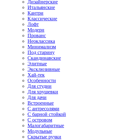
Дизайнерские
Итальянские
Кантри
Классические
Лофт
Модерн
Прованс
Неоклассика
Минимализм
Под старину
Скандинавские
Элитные
Эксклюзивные
Хай-тек
Особенности
Для студии
Для хрущевки
Для дачи
Встроенные
С антресолями
С барной стойкой
С островом
Малогабаритные
Модульные
Скрытые ручки