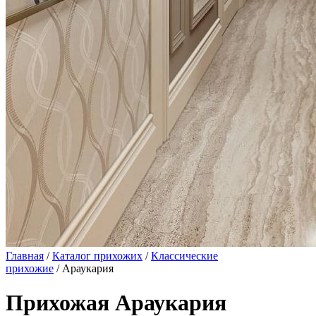
Главная
/
Каталог прихожих
/
Классические
прихожие
/ Араукария
Прихожая Араукария