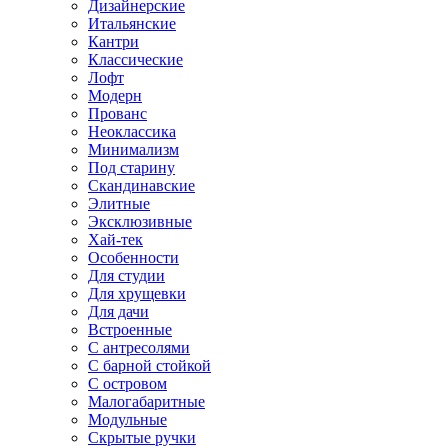
Дизайнерские
Итальянские
Кантри
Классические
Лофт
Модерн
Прованс
Неоклассика
Минимализм
Под старину
Скандинавские
Элитные
Эксклюзивные
Хай-тек
Особенности
Для студии
Для хрущевки
Для дачи
Встроенные
С антресолями
С барной стойкой
С островом
Малогабаритные
Модульные
Скрытые ручки