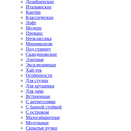
Дизайнерские
Итальянские
Кантри
Классические
Лофт
Модерн
Прованс
Неоклассика
Минимализм
Под старину
Скандинавские
Элитные
Эксклюзивные
Хай-тек
Особенности
Для студии
Для хрущевки
Для дачи
Встроенные
С антресолями
С барной стойкой
С островом
Малогабаритные
Модульные
Скрытые ручки