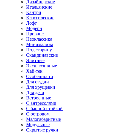
Дизайнерские
Итальянские
Кантри
Классические
Лофт
Модерн
Прованс
Неоклассика
Минимализм
Под старину
Скандинавские
Элитные
Эксклюзивные
Хай-тек
Особенности
Для студии
Для хрущевки
Для дачи
Встроенные
С антресолями
С барной стойкой
С островом
Малогабаритные
Модульные
Скрытые ручки