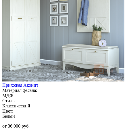
Прихожая Аконит
Материал фасада:
МДФ
Стиль:
Классический
Цвет:
Белый
от 36 000 руб.