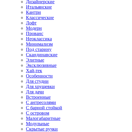
Дизайнерские
Итальянские
Кантри
Классические
Лофт
Модерн
Прованс
Неоклассика
Минимализм
Под старину
Скандинавские
Элитные
Эксклюзивные
Хай-тек
Особенности
Для студии
Для хрущевки
Для дачи
Встроенные
С антресолями
С барной стойкой
С островом
Малогабаритные
Модульные
Скрытые ручки