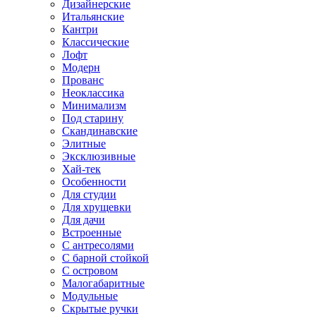
Дизайнерские
Итальянские
Кантри
Классические
Лофт
Модерн
Прованс
Неоклассика
Минимализм
Под старину
Скандинавские
Элитные
Эксклюзивные
Хай-тек
Особенности
Для студии
Для хрущевки
Для дачи
Встроенные
С антресолями
С барной стойкой
С островом
Малогабаритные
Модульные
Скрытые ручки