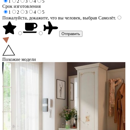
1
2
3
4
5
Срок изготовления
1
2
3
4
5
Пожалуйста, докажите, что вы человек, выбрав
Самолёт
.
Похожие модели