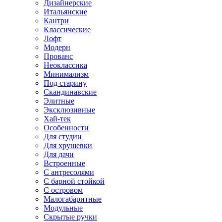
Дизайнерские
Итальянские
Кантри
Классические
Лофт
Модерн
Прованс
Неоклассика
Минимализм
Под старину
Скандинавские
Элитные
Эксклюзивные
Хай-тек
Особенности
Для студии
Для хрущевки
Для дачи
Встроенные
С антресолями
С барной стойкой
С островом
Малогабаритные
Модульные
Скрытые ручки