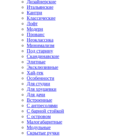
Дизайнерские
Итальянские
Кантри
Классические
Лофт
Модерн
Прованс
Неоклассика
Минимализм
Под старину
Скандинавские
Элитные
Эксклюзивные
Хай-тек
Особенности
Для студии
Для хрущевки
Для дачи
Встроенные
С антресолями
С барной стойкой
С островом
Малогабаритные
Модульные
Скрытые ручки