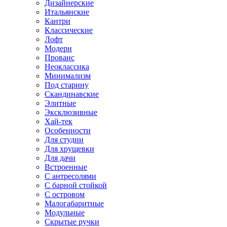
Дизайнерские
Итальянские
Кантри
Классические
Лофт
Модерн
Прованс
Неоклассика
Минимализм
Под старину
Скандинавские
Элитные
Эксклюзивные
Хай-тек
Особенности
Для студии
Для хрущевки
Для дачи
Встроенные
С антресолями
С барной стойкой
С островом
Малогабаритные
Модульные
Скрытые ручки