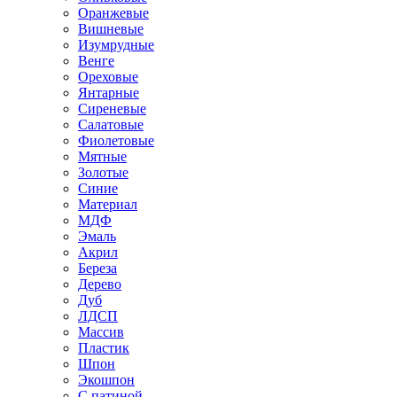
Оранжевые
Вишневые
Изумрудные
Венге
Ореховые
Янтарные
Сиреневые
Салатовые
Фиолетовые
Мятные
Золотые
Синие
Материал
МДФ
Эмаль
Акрил
Береза
Дерево
Дуб
ЛДСП
Массив
Пластик
Шпон
Экошпон
С патиной