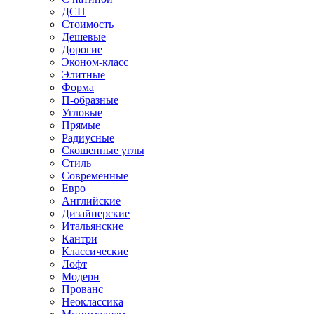
ДСП
Стоимость
Дешевые
Дорогие
Эконом-класс
Элитные
Форма
П-образные
Угловые
Прямые
Радиусные
Скошенные углы
Стиль
Современные
Евро
Английские
Дизайнерские
Итальянские
Кантри
Классические
Лофт
Модерн
Прованс
Неоклассика