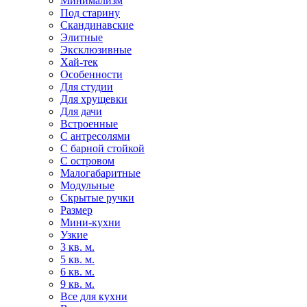
Минимализм
Под старину
Скандинавские
Элитные
Эксклюзивные
Хай-тек
Особенности
Для студии
Для хрущевки
Для дачи
Встроенные
С антресолями
С барной стойкой
С островом
Малогабаритные
Модульные
Скрытые ручки
Размер
Мини-кухни
Узкие
3 кв. м.
5 кв. м.
6 кв. м.
9 кв. м.
Все для кухни