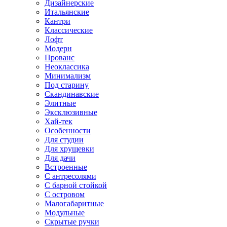
Дизайнерские
Итальянские
Кантри
Классические
Лофт
Модерн
Прованс
Неоклассика
Минимализм
Под старину
Скандинавские
Элитные
Эксклюзивные
Хай-тек
Особенности
Для студии
Для хрущевки
Для дачи
Встроенные
С антресолями
С барной стойкой
С островом
Малогабаритные
Модульные
Скрытые ручки