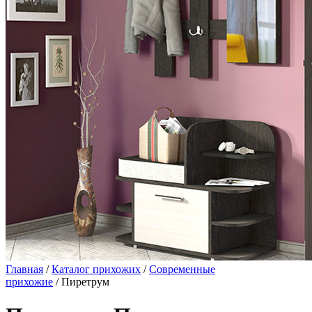
Главная
/
Каталог прихожих
/
Современные
прихожие
/ Пиретрум