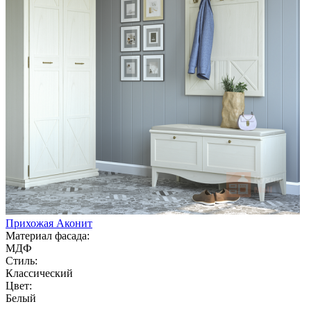
Прихожая Аконит
Материал фасада:
МДФ
Стиль:
Классический
Цвет:
Белый