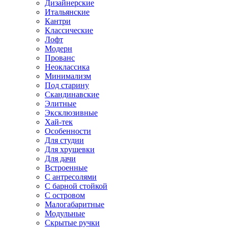
Дизайнерские
Итальянские
Кантри
Классические
Лофт
Модерн
Прованс
Неоклассика
Минимализм
Под старину
Скандинавские
Элитные
Эксклюзивные
Хай-тек
Особенности
Для студии
Для хрущевки
Для дачи
Встроенные
С антресолями
С барной стойкой
С островом
Малогабаритные
Модульные
Скрытые ручки